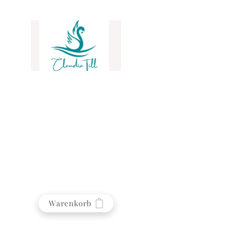
♥ Liebe♥ Glück♥ Erfolg ♥ Ratgeber
Warenkorb